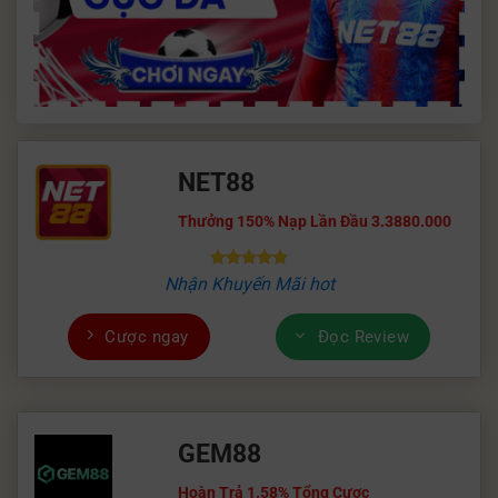
NET88
Thưởng 150% Nạp Lần Đầu 3.3880.000
Nhận Khuyến Mãi hot
Cược ngay
Đọc Review
GEM88
Hoàn Trả 1.58% Tổng Cược