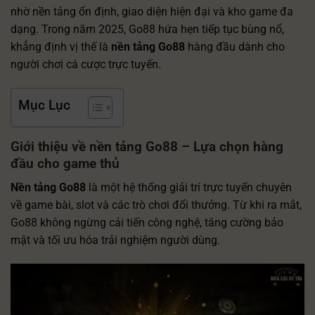
nhờ nền tảng ổn định, giao diện hiện đại và kho game đa
dạng. Trong năm 2025, Go88 hứa hẹn tiếp tục bùng nổ,
khẳng định vị thế là
nền tảng Go88
hàng đầu dành cho
người chơi cá cược trực tuyến.
Mục Lục
Giới thiệu về nền tảng Go88 – Lựa chọn hàng
đầu cho game thủ
Nền tảng Go88
là một hệ thống giải trí trực tuyến chuyên
về game bài, slot và các trò chơi đổi thưởng. Từ khi ra mắt,
Go88 không ngừng cải tiến công nghệ, tăng cường bảo
mật và tối ưu hóa trải nghiệm người dùng.