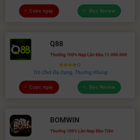
Cược ngay
Đọc Review
Q88
Thưởng 100% Nạp Lần Đầu 11.000.000
Trò Chơi Đa Dạng, Thưởng Khủng
Cược ngay
Đọc Review
BOMWIN
Thưởng 100% Lần Nạp Đầu Tiên