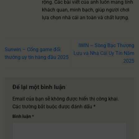
rộng. Các bài viết của anh luôn mang tính
khách quan, minh bạch, giúp người chơi
lựa chọn nhà cái an toàn và chất lượng.
IWIN – Sòng Bạc Thượng
Sunwin – Cổng game đổi
Lưu và Nhà Cái Uy Tín Năm
thưởng uy tín hàng đầu 2025
2025
Để lại một bình luận
Email của bạn sẽ không được hiển thị công khai.
Các trường bắt buộc được đánh dấu
*
Bình luận
*