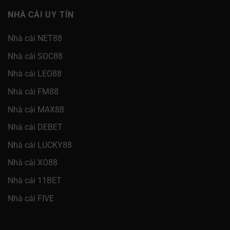
NHÀ CÁI UY TÍN
Nhà cái NET88
Nhà cái SOC88
Nhà cái LEO88
Nhà cái FM88
Nhà cái MAX88
Nhà cái DEBET
Nhà cái LUCKY88
Nhà cái XO88
Nhà cái 11BET
Nhà cái FIVE