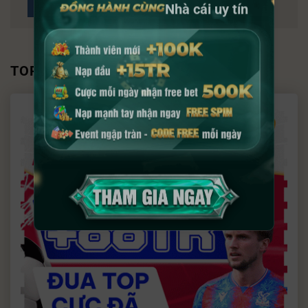
Nhà cái uy tín
TOP NHÀ CÁI UY TÍN