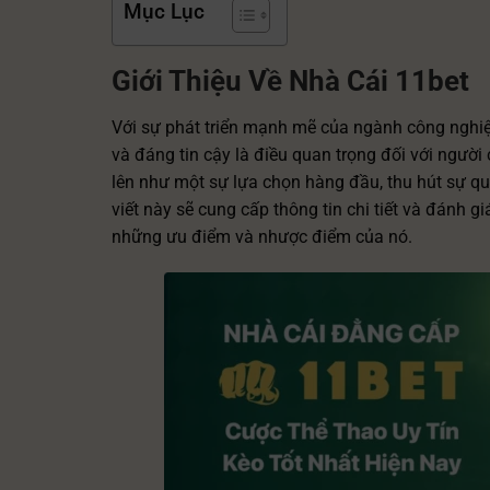
Mục Lục
Giới Thiệu Về Nhà Cái 11bet
Với sự phát triển mạnh mẽ của ngành công nghiệp
và đáng tin cậy là điều quan trọng đối với người 
lên như một sự lựa chọn hàng đầu, thu hút sự qu
viết này sẽ cung cấp thông tin chi tiết và đánh g
những ưu điểm và nhược điểm của nó.