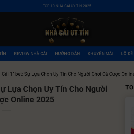
TOP 10 NHÀ CÁI UY TÍN 2025
TÍN
REVIEW NHÀ CÁI
HƯỚNG DẪN
KHUYẾN MÃI
LÔ ĐỀ
 Cái 11bet: Sự Lựa Chọn Uy Tín Cho Người Chơi Cá Cược Onlin
TO
Sự Lựa Chọn Uy Tín Cho Người
ợc Online 2025