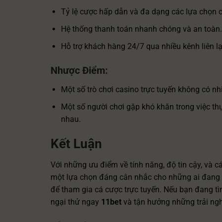
Tỷ lệ cược hấp dẫn và đa dạng các lựa chọn 
Hệ thống thanh toán nhanh chóng và an toàn.
Hỗ trợ khách hàng 24/7 qua nhiều kênh liên lạ
Nhược Điểm
:
Một số trò chơi casino trực tuyến không có nh
Một số người chơi gặp khó khăn trong việc th
nhau.
Kết Luận
Với những ưu điểm về tính năng, độ tin cậy, và 
một lựa chọn đáng cân nhắc cho những ai đang
để tham gia cá cược trực tuyến. Nếu bạn đang t
ngại thử ngay
11bet
và tận hưởng những trải ngh