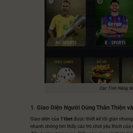
Các Tính Năng Nô
1.
Giao Diện Người Dùng Thân Thiện v
Giao diện của
11bet
được thiết kế tối giản nhưng
nhanh chóng tìm thấy các trò chơi yêu thích của