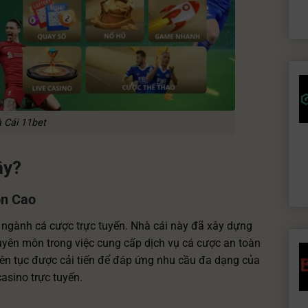
̀ Cái 11bet
ậy?
ôn Cao
g ngành cá cược trực tuyến. Nhà cái này đã xây dựng
yên môn trong việc cung cấp dịch vụ cá cược an toàn
iên tục được cải tiến để đáp ứng nhu cầu đa dạng của
casino trực tuyến.