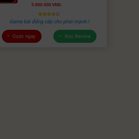
5.000.000 VND.
Game bài đẳng cấp cho phái mạnh.!
Cược ngay
Đọc Review