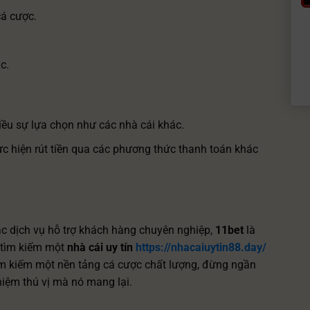
cá cược.
c.
iều sự lựa chọn như các nhà cái khác.
ực hiện rút tiền qua các phương thức thanh toán khác
các dịch vụ hỗ trợ khách hàng chuyên nghiệp,
11bet
là
 tìm kiếm một
nhà cái uy tín
https://nhacaiuytin88.day/
ìm kiếm một nền tảng cá cược chất lượng, đừng ngần
iệm thú vị mà nó mang lại.