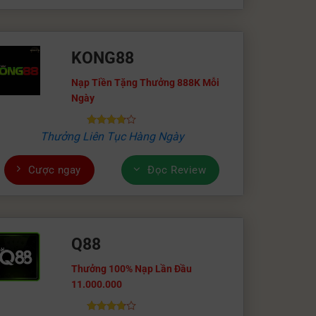
KONG88
Nạp Tiền Tặng Thưởng 888K Mỗi
Ngày
Thưởng Liên Tục Hàng Ngày
Cược ngay
Đọc Review
Q88
Thưởng 100% Nạp Lần Đầu
11.000.000