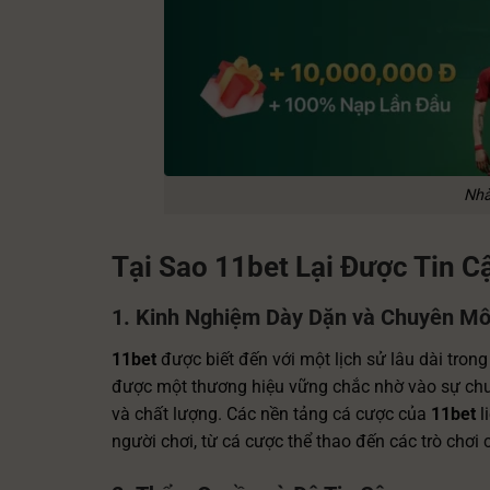
Nha
Tại Sao 11bet Lại Được Tin C
1.
Kinh Nghiệm Dày Dặn và Chuyên M
11bet
được biết đến với một lịch sử lâu dài tron
được một thương hiệu vững chắc nhờ vào sự chu
và chất lượng. Các nền tảng cá cược của
11bet
l
người chơi, từ cá cược thể thao đến các trò chơi 