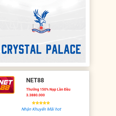
NET88
Thưởng 150% Nạp Lần Đầu
3.3880.000
Nhận Khuyến Mãi hot