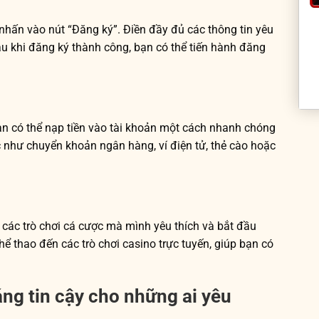
nhấn vào nút “Đăng ký”. Điền đầy đủ các thông tin yêu
au khi đăng ký thành công, bạn có thể tiến hành đăng
n có thể nạp tiền vào tài khoản một cách nhanh chóng
 như chuyển khoản ngân hàng, ví điện tử, thẻ cào hoặc
 các trò chơi cá cược mà mình yêu thích và bắt đầu
hể thao đến các trò chơi casino trực tuyến, giúp bạn có
ng tin cậy cho những ai yêu