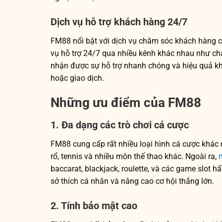
Dịch vụ hỗ trợ khách hàng 24/7
FM88 nổi bật với dịch vụ chăm sóc khách hàng c
vụ hỗ trợ 24/7 qua nhiều kênh khác nhau như chat
nhận được sự hỗ trợ nhanh chóng và hiệu quả khi
hoặc giao dịch.
Những ưu điểm của FM88
1. Đa dạng các trò chơi cá cược
FM88 cung cấp rất nhiều loại hình cá cược khác 
rổ, tennis và nhiều môn thể thao khác. Ngoài ra,
baccarat, blackjack, roulette, và các game slot h
sở thích cá nhân và nâng cao cơ hội thắng lớn.
2. Tính bảo mật cao