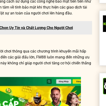
ằng cách sử dụng các công nghệ bảo mật tiên tiến như
 tâm về tính bảo mật khi thực hiện các giao dịch tài
đặt sự an toàn của người chơi lên hàng đầu.
Chọn Uy Tín và Chất Lượng Cho Người Chơi
ười chơi thông qua các chương trình khuyến mãi hấp
o đến các giải đấu lớn, FM88 luôn mang đến những ưu
 này không chỉ giúp người chơi tăng cơ hội chiến thắng
.