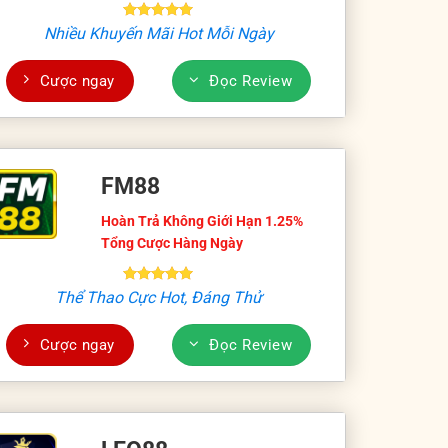
Nhiều Khuyến Mãi Hot Mỗi Ngày
Cược ngay
Đọc Review
FM88
Hoàn Trả Không Giới Hạn 1.25%
Tổng Cược Hàng Ngày
Thể Thao Cực Hot, Đáng Thử
Cược ngay
Đọc Review