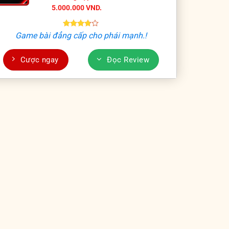
5.000.000 VND.
Game bài đẳng cấp cho phái mạnh.!
Cược ngay
Đọc Review