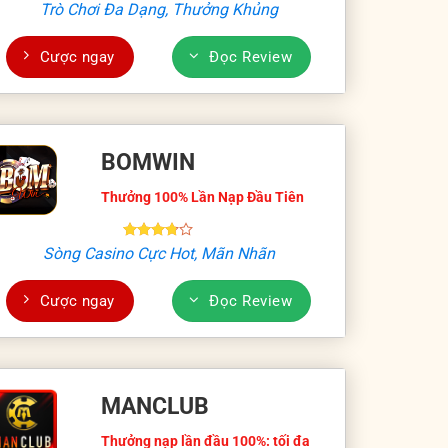
Trò Chơi Đa Dạng, Thưởng Khủng
Cược ngay
Đọc Review
BOMWIN
Thưởng 100% Lần Nạp Đầu Tiên
Sòng Casino Cực Hot, Mãn Nhãn
Cược ngay
Đọc Review
MANCLUB
Thưởng nạp lần đầu 100%: tối đa