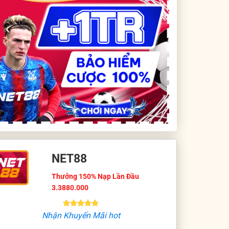
NET88
Thưởng 150% Nạp Lần Đầu
3.3880.000
Nhận Khuyến Mãi hot