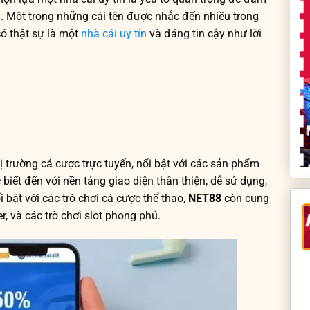
. Một trong những cái tên được nhắc đến nhiều trong
ó thật sự là một
nhà cái uy tín
và đáng tin cậy như lời
ị trường cá cược trực tuyến, nổi bật với các sản phẩm
biết đến với nền tảng giao diện thân thiện, dễ sử dụng,
ổi bật với các trò chơi cá cược thể thao,
NET88
còn cung
r, và các trò chơi slot phong phú.