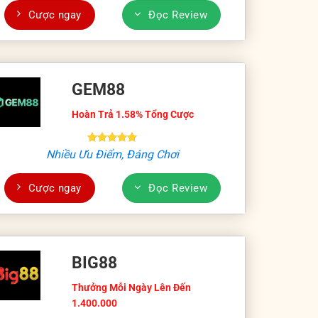
Cược ngay
Đọc Review
GEM88
Hoàn Trả 1.58% Tổng Cược
Nhiều Ưu Điểm, Đáng Chơi
Cược ngay
Đọc Review
BIG88
Thưởng Mỗi Ngày Lên Đến
1.400.000