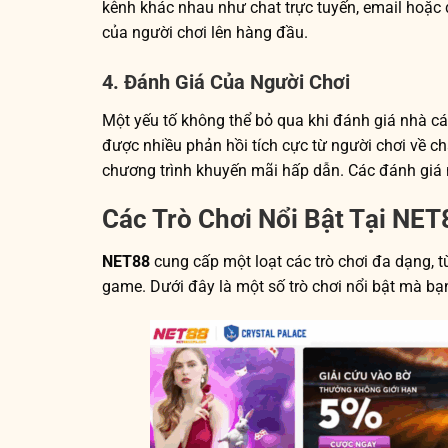
kênh khác nhau như chat trực tuyến, email hoặc 
của người chơi lên hàng đầu.
4. Đánh Giá Của Người Chơi
Một yếu tố không thể bỏ qua khi đánh giá nhà cá
được nhiều phản hồi tích cực từ người chơi về ch
chương trình khuyến mãi hấp dẫn. Các đánh giá 
Các Trò Chơi Nổi Bật Tại NET
NET88
cung cấp một loạt các trò chơi đa dạng, từ
game. Dưới đây là một số trò chơi nổi bật mà bạ