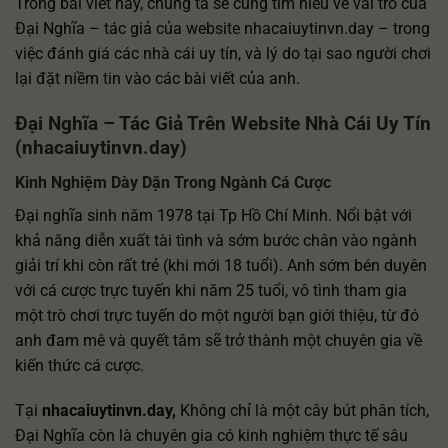
Trong bài viết này, chúng ta sẽ cùng tìm hiểu về vai trò của
Đại Nghĩa – tác giả của website nhacaiuytinvn.day – trong
việc đánh giá các nhà cái uy tín, và lý do tại sao người chơi
lại đặt niềm tin vào các bài viết của anh.
Đại Nghĩa – Tác Giả Trên Website Nhà Cái Uy Tín
(nhacaiuytinvn.day)
Kinh Nghiệm Dày Dặn Trong Ngành Cá Cược
Đại nghĩa sinh năm 1978 tại Tp Hồ Chí Minh. Nổi bật với
khả năng diễn xuất tài tình và sớm bước chân vào ngành
giải trí khi còn rất trẻ (khi mới 18 tuổi). Anh sớm bén duyên
với cá cược trực tuyến khi năm 25 tuổi, vô tình tham gia
một trò chơi trực tuyến do một người bạn giới thiệu, từ đó
anh đam mê và quyết tâm sẽ trở thành một chuyên gia về
kiến thức cá cược.
Tại
nhacaiuytinvn.day,
Không chỉ là một cây bút phân tích,
Đại Nghĩa còn là chuyên gia có kinh nghiệm thực tế sâu