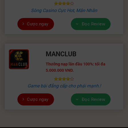
Sòng Casino Cực Hot, Mãn Nhãn
Cược ngay
Đọc Review
MANCLUB
Thưởng nạp lần đầu 100%: tối đa
5.000.000 VND.
Game bài đẳng cấp cho phái mạnh.!
Cược ngay
Đọc Review