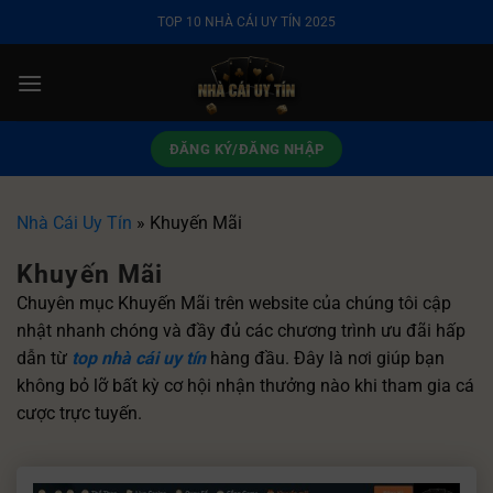
Bỏ
TOP 10 NHÀ CÁI UY TÍN 2025
qua
nội
dung
ĐĂNG KÝ/ĐĂNG NHẬP
Nhà Cái Uy Tín
»
Khuyến Mãi
Khuyến Mãi
Chuyên mục Khuyến Mãi trên website của chúng tôi cập
nhật nhanh chóng và đầy đủ các chương trình ưu đãi hấp
dẫn từ
top nhà cái uy tín
hàng đầu. Đây là nơi giúp bạn
không bỏ lỡ bất kỳ cơ hội nhận thưởng nào khi tham gia cá
cược trực tuyến.