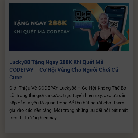
Lucky88 Tặng Ngay 288K Khi Quét Mã
CODEPAY – Cơ Hội Vàng Cho Người Chơi Cá
Cược
Giới Thiệu Về CODEPAY Lucky88 – Cơ Hội Không Thể Bỏ
Lỡ Trong thế giới cá cược trực tuyến hiện nay, các ưu đãi
hấp dẫn là yếu tố quan trọng để thu hút người chơi tham
gia vào các nền tảng. Một trong những ưu đãi nổi bật nhất
trên thị trường hiện nay