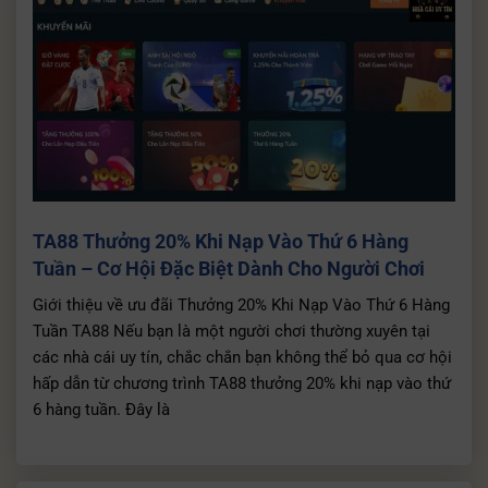
TA88 Thưởng 20% Khi Nạp Vào Thứ 6 Hàng
Tuần – Cơ Hội Đặc Biệt Dành Cho Người Chơi
Giới thiệu về ưu đãi Thưởng 20% Khi Nạp Vào Thứ 6 Hàng
Tuần TA88 Nếu bạn là một người chơi thường xuyên tại
các nhà cái uy tín, chắc chắn bạn không thể bỏ qua cơ hội
hấp dẫn từ chương trình TA88 thưởng 20% khi nạp vào thứ
6 hàng tuần. Đây là